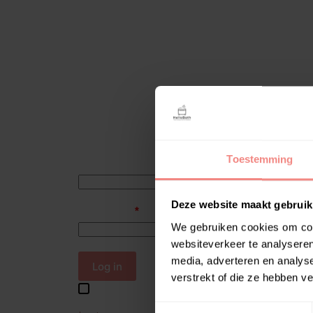
Login
Toestemming
Username or email address
*
Deze website maakt gebruik
Password
*
We gebruiken cookies om cont
websiteverkeer te analyseren
media, adverteren en analys
Log in
verstrekt of die ze hebben v
Remember me
T