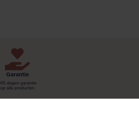
Garantie
365 dagen garantie
op alle producten
Makkelijk online shoppen
Gratis verzending vanaf € 80,00