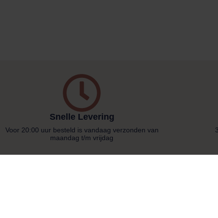
Snelle Levering
Voor 20:00 uur besteld is vandaag verzonden van
maandag t/m vrijdag
Klantenservice
 badkuipen
Verzenden