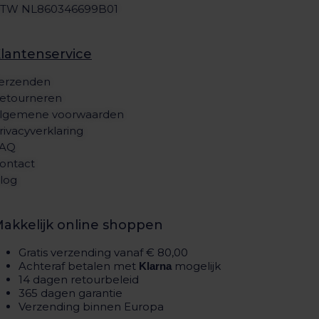
TW NL860346699B01
lantenservice
erzenden
etourneren
lgemene voorwaarden
rivacyverklaring
AQ
ontact
log
akkelijk online shoppen
Gratis verzending vanaf € 80,00
Achteraf betalen met
mogelijk
Klarna
14 dagen retourbeleid
365 dagen garantie
Verzending binnen Europa