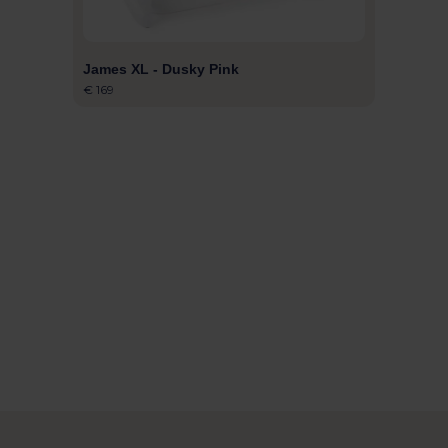
James XL - Dusky Pink
€ 169