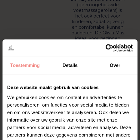
(geen ingebouwde
voetmassagerollers) is
het ook perfect voor
kinderen, zodat zij veilig
en comfortabel kunnen
badderen. De Olivia M is
ideaal voor gezinnen
met jonge kinderen of
voor wie beperkte
ruimte heeft maar toch
wil genieten van een
Toestemming
Details
Over
heerlijk bad.
Bestel je Olivia
bad
Deze website maakt gebruik van cookies
We gebruiken cookies om content en advertenties te
Kies jouw ideale pakket
personaliseren, om functies voor social media te bieden
en om ons websiteverkeer te analyseren. Ook delen we
BASIC
COMFORT
informatie over uw gebruik van onze site met onze
Essentiële
Ultiem
partners voor social media, adverteren en analyse. Deze
partners kunnen deze gegevens combineren met andere
ontspannin
ontspannen