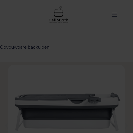
de
inhoud
Opvouwbare badkuipen