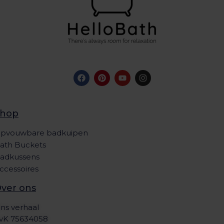
Shop
pvouwbare badkuipen
ath Buckets
adkussens
ccessoires
ver ons
ns verhaal
vK 75634058