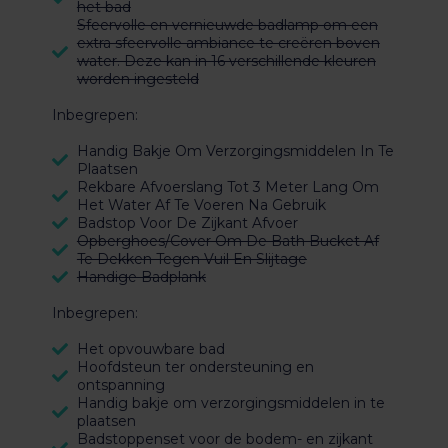
het bad
Sfeervolle en vernieuwde badlamp om een
extra sfeervolle ambiance te creëren boven
water. Deze kan in 16 verschillende kleuren
worden ingesteld
Inbegrepen:
Handig Bakje Om Verzorgingsmiddelen In Te
Plaatsen
Rekbare Afvoerslang Tot 3 Meter Lang Om
Het Water Af Te Voeren Na Gebruik
Badstop Voor De Zijkant Afvoer
Opberghoes/Cover Om De Bath Bucket Af
Te Dekken Tegen Vuil En Slijtage
Handige Badplank
Inbegrepen:
Het opvouwbare bad
Hoofdsteun ter ondersteuning en
ontspanning
Handig bakje om verzorgingsmiddelen in te
plaatsen
Badstoppenset voor de bodem- en zijkant