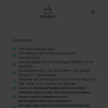
de
inhoud
Inbegrepen:
Het opvouwbare bad
Hoofdsteun ter ondersteuning en
ontspanning
Handig bakje om verzorgingsmiddelen in te
plaatsen
Badstoppenset voor de bodem- en zijkant
afvoer (+ 1 reserveset)
Rekbare afvoerslang tot wel 3 meter lang om
het water af te voeren na gebruik
Luxe en afritsbaar badkussen t.w.v. €59,-
Handige deksels om de watertemperatuur
langer vast te houden en om
benodigdheden op te plaatsen;
Stevige opberghoes ter bescherming van