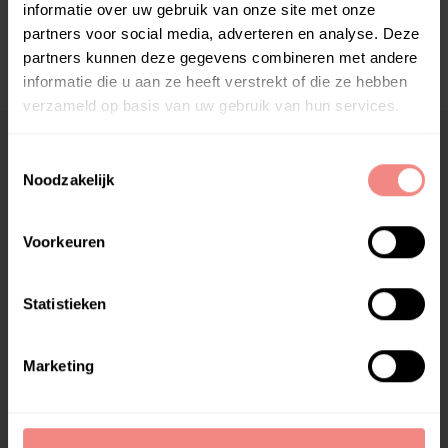
informatie over uw gebruik van onze site met onze
partners voor social media, adverteren en analyse. Deze
partners kunnen deze gegevens combineren met andere
informatie die u aan ze heeft verstrekt of die ze hebben
verzameld op basis van uw gebruik van hun services.
T
Noodzakelijk
o
e
s
Voorkeuren
t
Gratis
Snelle
Garantie
e
Bezorging
Levering
365 dagen garantie
m
Statistieken
op alle producten
Op alle orders vanaf
Voor 20:00 uur
m
€ 80,00
besteld is vandaag
i
verzonden van
Marketing
maandag t/m vrijdag
n
g
s
s