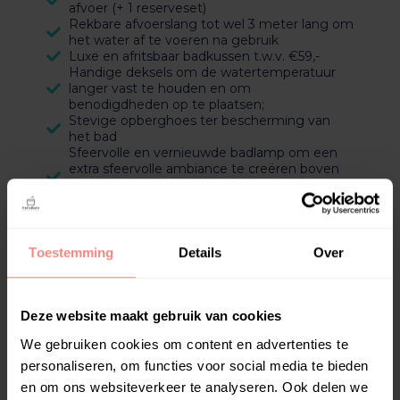
afvoer (+ 1 reserveset)
Rekbare afvoerslang tot wel 3 meter lang om
het water af te voeren na gebruik
Luxe en afritsbaar badkussen t.w.v. €59,-
Handige deksels om de watertemperatuur
langer vast te houden en om
benodigdheden op te plaatsen;
Stevige opberghoes ter bescherming van
het bad
Sfeervolle en vernieuwde badlamp om een
extra sfeervolle ambiance te creëren boven
water. Deze kan in 16 verschillende kleuren
worden ingesteld
Inbegrepen:
Toestemming
Details
Over
Handig Bakje Om Verzorgingsmiddelen In Te
Plaatsen
Rekbare Afvoerslang Tot 3 Meter Lang Om
Het Water Af Te Voeren Na Gebruik
Deze website maakt gebruik van cookies
Badstop Voor De Zijkant Afvoer
We gebruiken cookies om content en advertenties te
Opberghoes/Cover Om De Bath Bucket Af
Te Dekken Tegen Vuil En Slijtage
personaliseren, om functies voor social media te bieden
Handige Badplank
en om ons websiteverkeer te analyseren. Ook delen we