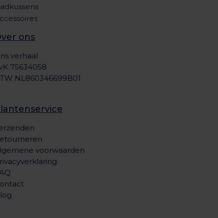
adkussens
ccessoires
ver ons
ns verhaal
vK 75634058
TW NL860346699B01
lantenservice
erzenden
etourneren
lgemene voorwaarden
rivacyverklaring
AQ
ontact
log