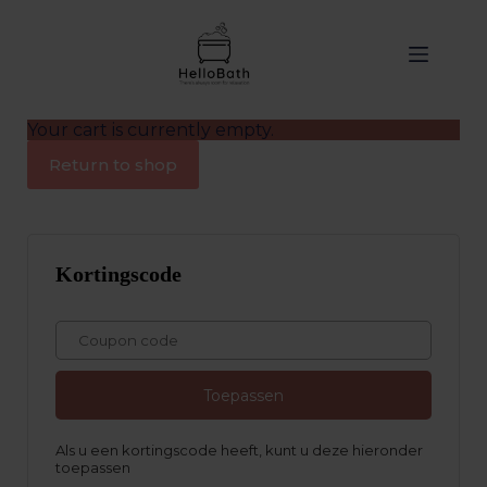
de
inhoud
Your cart is currently empty.
Return to shop
Kortingscode
Toepassen
Als u een kortingscode heeft, kunt u deze hieronder
toepassen