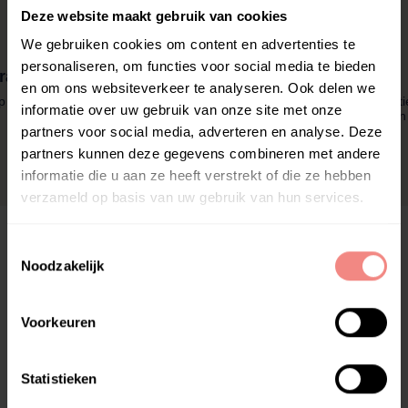
Deze website maakt gebruik van cookies
We gebruiken cookies om content en advertenties te
personaliseren, om functies voor social media te bieden
ratis Bezorging
Snelle Levering
Garantie
en om ons websiteverkeer te analyseren. Ook delen we
 alle orders vanaf €
Voor 20:00 uur besteld is
365 dagen garanti
informatie over uw gebruik van onze site met onze
80,00
vandaag verzonden van
op alle producten
maandag t/m vrijdag
partners voor social media, adverteren en analyse. Deze
partners kunnen deze gegevens combineren met andere
informatie die u aan ze heeft verstrekt of die ze hebben
verzameld op basis van uw gebruik van hun services.
T
Noodzakelijk
o
e
s
Voorkeuren
t
e
m
Statistieken
m