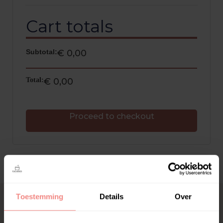
Cart totals
€
0,00
€
0,00
Proceed to checkout
Toestemming
Details
Over